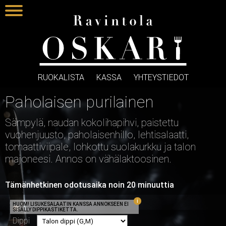
RUOKALISTA
KASSA
YHTEYSTIEDOT
Paholaisen purilainen
Sämpylä, naudan kokolihapihvi, paistettu
vuohenjuusto, paholaisenhillo, lehtisalaatti,
tomaattiviipale, lohkottu suolakurkku ja talon
majoneesi. Annos on vähälaktoosinen.
Tämänhetkinen odotusaika noin 20 minuuttia
HUOM! LISUKESALAATIN KANSSA ANNOKSEEN EI
SISÄLLY DIPPIKASTIKETTA.
Dippi