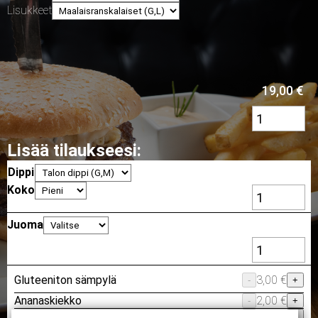
Lisukkeet
19,00
€
Lisää tilaukseesi:
Dippi
Koko
Juoma
Gluteeniton sämpylä
3,00 €
-
+
Ananaskiekko
2,00 €
-
+
Extra-pihvi hampurilaiseen
5,50 €
-
+