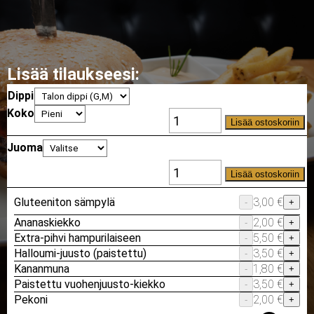
Lisää tilaukseesi:
Dippi
Koko
Lisää ostoskoriin
Juoma
Lisää ostoskoriin
Gluteeniton sämpylä
3,00 €
-
+
Ananaskiekko
2,00 €
-
+
Extra-pihvi hampurilaiseen
5,50 €
-
+
Halloumi-juusto (paistettu)
3,50 €
-
+
Kananmuna
1,80 €
-
+
Paistettu vuohenjuusto-kiekko
3,50 €
-
+
Pekoni
2,00 €
-
+