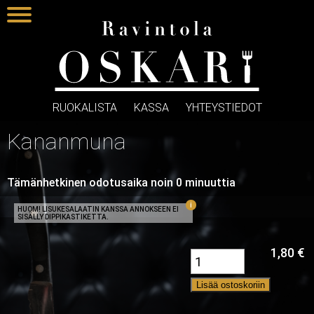
RUOKALISTA
KASSA
YHTEYSTIEDOT
Kananmuna
Tämänhetkinen odotusaika noin 0 minuuttia
HUOM! LISUKESALAATIN KANSSA ANNOKSEEN EI
SISÄLLY DIPPIKASTIKETTA.
1,80
€
Lisää ostoskoriin