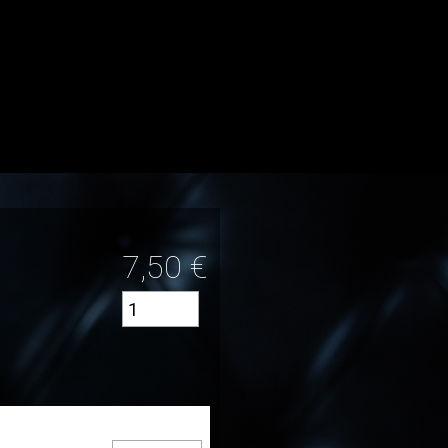
7,50
€