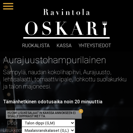
RUOKALISTA
KASSA
YHTEYSTIEDOT
Aurajuustohampurilainen
Sämpylä, naudan kokolihapihvi, Aurajuusto,
lehtisalaatti, tomaattiviipale, lohkottu suolakurkku
ja talon majoneesi.
Tämänhetkinen odotusaika noin 20 minuuttia
HUOM! LISUKESALAATIN KANSSA ANNOKSEEN EI
SISÄLLY DIPPIKASTIKETTA.
Dippi
Lisukkeet