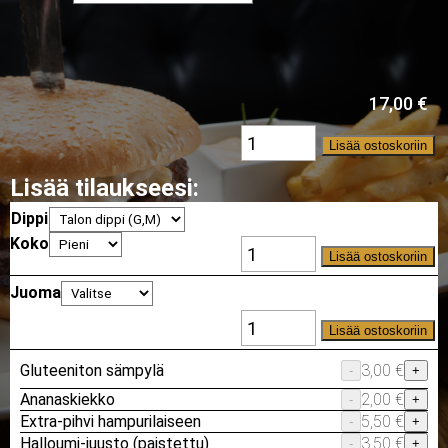
17,00
€
Lisää ostoskoriin
Lisää tilaukseesi:
Dippi
Koko
Lisää ostoskoriin
Juoma
Lisää ostoskoriin
Gluteeniton sämpylä
3,00 €
-
+
Ananaskiekko
2,00 €
-
+
Extra-pihvi hampurilaiseen
5,50 €
-
+
Halloumi-juusto (paistettu)
3,50 €
-
+